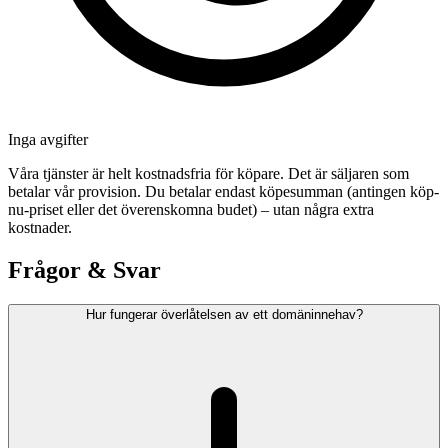
Inga avgifter
Våra tjänster är helt kostnadsfria för köpare. Det är säljaren som
betalar vår provision. Du betalar endast köpesumman (antingen köp-
nu-priset eller det överenskomna budet) – utan några extra
kostnader.
Frågor & Svar
Hur fungerar överlåtelsen av ett domäninnehav?