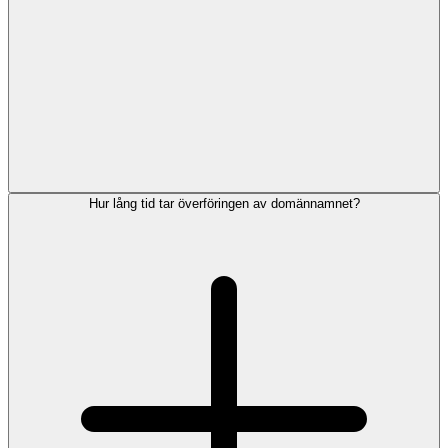
Hur lång tid tar överföringen av domännamnet?