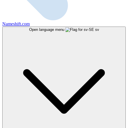
Nameshift.com
Open language menu
sv