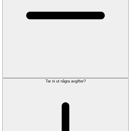
Tar ni ut några avgifter?